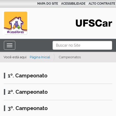
MAPA DO SITE
ACESSIBILIDADE
ALTO CONTRASTE
N
Busca
Toggle navigation
a
Busca Avançada…
v
Você está aqui:
Página Inicial
Campeonatos
e
g
1º. Campeonato
a
ç
2º. Campeonato
ã
o
3º. Campeonato