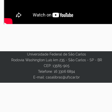
Universidade Federal de São Carlos
Rodovia Washington Luís km 235 - São Carlos - SP - BR
CEP: 13565-905
Telefone: 16
3306 6894
E-mail: casalibras@ufscar.br