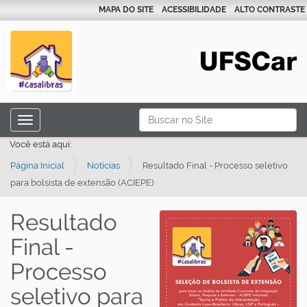
MAPA DO SITE
ACESSIBILIDADE
ALTO CONTRASTE
N
Busca
Toggle navigation
a
Busca Avançada…
Você está aqui:
v
Página Inicial
Notícias
Resultado Final - Processo seletivo
e
para bolsista de extensão (ACIEPE)
g
a
Resultado
ç
Final -
ã
o
Processo
seletivo para