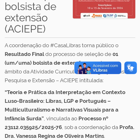
bolsista de
extensão
(ACIEPE)
A coordenação do #CasaLibras torna público o
Resultado Final
do processo de seleção de
01
(um/uma) bolsista de extensão
para atuar no
âmbito da Atividade Curricular de Integração Ensino,
Pesquisa e Extensão – ACIEPE intitulada:
“Teoria e Prática da Interpretação em Contexto
Luso-Brasileiro: Libras, LGP e Português –
Multiculturalismo e Narrativas Visuais para a
Infância Surda”
, vinculada ao
Processo nº
23112.035925/2025-76
, sob a coordenação da
Profa.
Dra. Vanessa Regina de Oliveira Martins
.