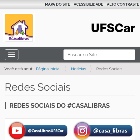
MAPA DO SITE
ACESSIBILIDADE
ALTO CONTRASTE
N
Busca
Toggle navigation
a
Busca Avançada…
v
Você está aqui:
Página Inicial
Notícias
Redes Sociais
e
Redes Sociais
g
a
ç
REDES SOCIAIS DO #CASALIBRAS
ã
o