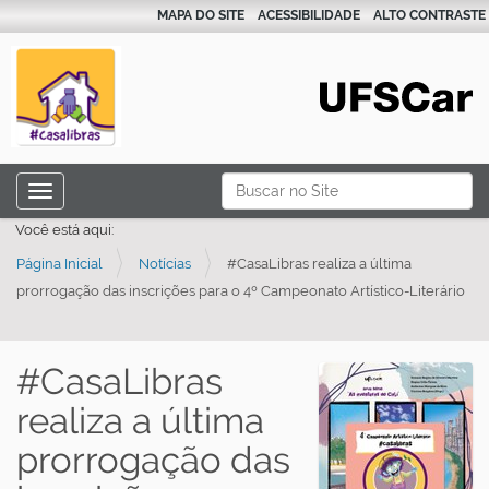
MAPA DO SITE
ACESSIBILIDADE
ALTO CONTRASTE
N
Busca
Toggle navigation
a
Busca Avançada…
Você está aqui:
v
Página Inicial
Notícias
#CasaLibras realiza a última
e
prorrogação das inscrições para o 4º Campeonato Artístico-Literário
g
a
ç
#CasaLibras
ã
realiza a última
o
prorrogação das