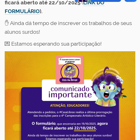
ficará aberto até 22/10/2025
(
LINK DO
FORMULÁRIO
).
✋ Ainda dá tempo de inscrever os trabalhos de seus
alunos surdos!
💌 Estamos esperando sua participação!